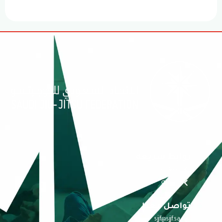
روابط سريعة
التقارير
الاندية
تواصل معنا
sjjf@sjjf.sa