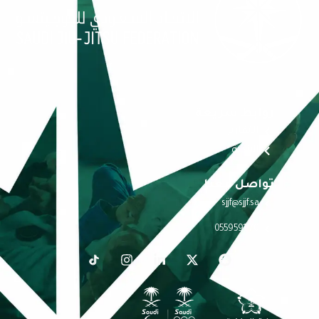
روابط سريعة
التقارير
الاندية
تواصل معنا
sjjf@sjjf.sa
0559591770