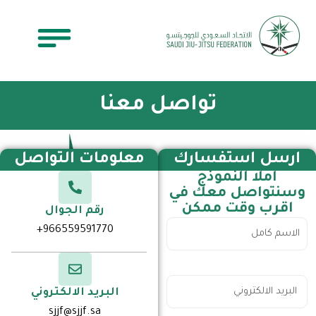
تواصل معنا
ارسل استفسارك
معلومات التواصل
املا النموذج
وسنتواصل معك في
اقرب وقت ممكن
رقم الجوال
966559591770+
البريد الالكتروني
sjjf@sjjf.sa