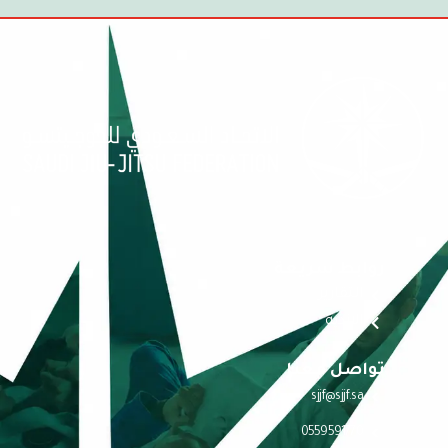
روابط سريعة
التقارير
الاندية
تواصل معنا
sjjf@sjjf.sa
0559591770